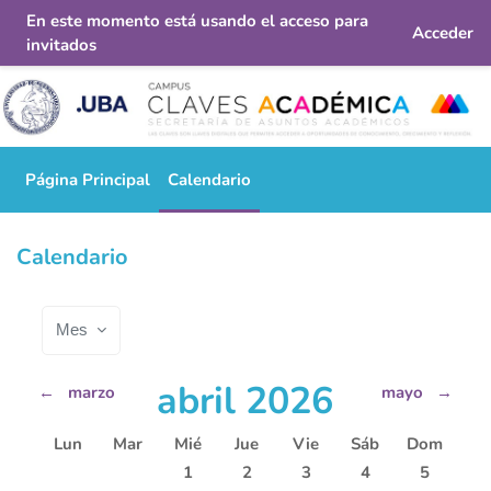
En este momento está usando el acceso para
Acceder
invitados
Salta al contenido principal
Página Principal
Calendario
Calendario
Mes
abril 2026
←
marzo
mayo
→
Lunes
Martes
Miércoles
Jueves
Viernes
Sábado
Domingo
Lun
Mar
Mié
Jue
Vie
Sáb
Dom
Sin eventos, miércoles, 1 abril
Sin eventos, jueves, 2 abril
Sin eventos, viernes, 3 abr
Sin eventos, sábado
Sin evento
1
2
3
4
5