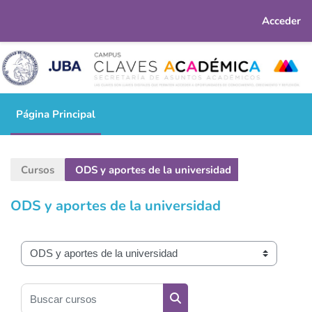
Acceder
Salta al contenido principal
Página Principal
Cursos
ODS y aportes de la universidad
ODS y aportes de la universidad
Categorías
Buscar cursos