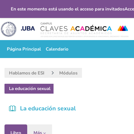
En este momento está usando el acceso para invitados
Acce
Salta al contenido principal
Página Principal
Calendario
Hablamos de ESI
Módulos
La educación sexual
La educación sexual
Libro
Más