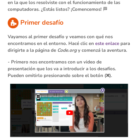
en la que los resolviste con el funcionamiento de las
computadoras. ¿Estás listos? ¡Comencemos! 🏁
Primer desafío
Vayamos al primer desafío y veamos con qué nos
encontramos en el entorno. Hacé clic en
este enlace
para
dirigirte a la página de
Code.org
y comenzá la aventura.
- Primero nos encontramos con un video de
presentación que los va a introducir a los desafíos.
Pueden omitirlo presionando sobre el botón
(❌)
.