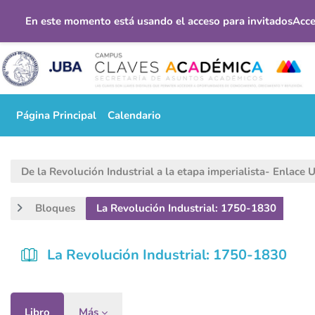
En este momento está usando el acceso para invitados
Acce
Salta al contenido principal
Página Principal
Calendario
De la Revolución Industrial a la etapa imperialista- Enlace
Bloques
La Revolución Industrial: 1750-1830
La Revolución Industrial: 1750-1830
Libro
Más