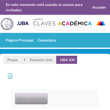
En este momento está usando el acceso para
Acceder
invitados
Salta al contenido principal
Página Principal
Calendario
Prope
Estación Uno
UBA XXI
UBA XXI
Requisitos de finalización
Marcar como hecha